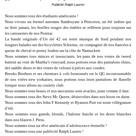
Publicité Ralph Lauren
Nous sommes tous des étudiants américains !
Nous vivons un éternel automne flamboyant à Princeton, un été indien qui
ne finit jamais, les feuilles rouges des érables se reflètent pour toujours sur
les carosseries de nos Pontiac.
La bande originale
d’
Un été 42
est notre musique de fond pendant nos
longues balades sur des bicyclettes Schwinn, en compagnie de nos fiancées à
queue de cheval et penny loafers sur la côte de Nantuckett.
Nous sommes tous minces et insouciants, les pans de nos vestes de tweed
battent au vent de Martha’s vineyard, nous portons tous des pantalons chino,
des saddle shoes et des vestes de velours à pièces aux coudes.
Brooks Brothers et ses chemises à cols boutonnés est le QG incontournable
de nos virées new yorkaises, nous portons tous leurs pantalons de flanelle
lorsque nous allons au country club.
Nous sommes tous beaux et nos mocassins sont avachis, juste comme il faut.
Nous sommes tous des Steve Mc Queen, désinvoltes dans nos boots en daim.
Nous sommes tous des John F Kennedy et Hyannis Port est notre villégiature
d’été.
Nous sommes tous grands, blonds, l’haleine fraiche et les dents blanches
dans nos blazers J. Press.
Nous sommes tous un rêve américain d’adolescence éternelle !
Nous sommes tous une publicité Ralph Lauren !