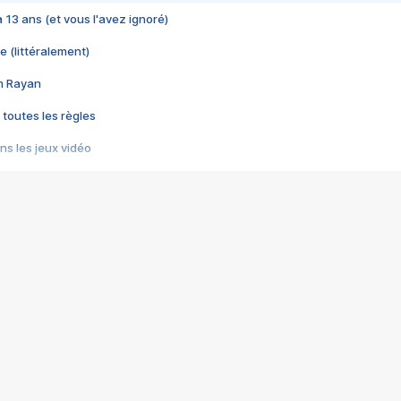
 a 13 ans (et vous l'avez ignoré)
e (littéralement)
im Rayan
 toutes les règles
s les jeux vidéo
us choquant de Rockstar ? - Le scandale BULLY
e plus moche de Steam
du RÊVE tourne au CAUCHEMAR
pendant 8 heures
it… à tort
umiliés par un jeu vidéo
ire - Final Fantasy 8