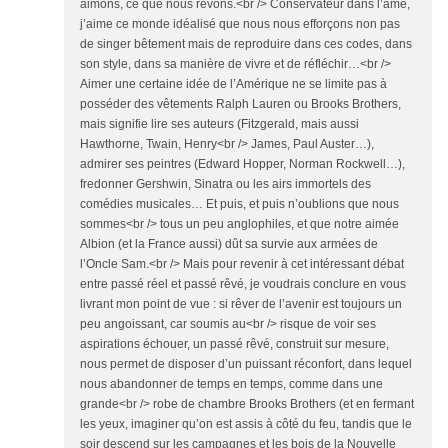
aimons, ce que nous rêvons.<br /> Conservateur dans l’âme,
j’aime ce monde idéalisé que nous nous efforçons non pas
de singer bêtement mais de reproduire dans ces codes, dans
son style, dans sa manière de vivre et de réfléchir…<br />
Aimer une certaine idée de l’Amérique ne se limite pas à
posséder des vêtements Ralph Lauren ou Brooks Brothers,
mais signifie lire ses auteurs (Fitzgerald, mais aussi
Hawthorne, Twain, Henry<br /> James, Paul Auster…),
admirer ses peintres (Edward Hopper, Norman Rockwell…),
fredonner Gershwin, Sinatra ou les airs immortels des
comédies musicales… Et puis, et puis n’oublions que nous
sommes<br /> tous un peu anglophiles, et que notre aimée
Albion (et la France aussi) dût sa survie aux armées de
l’Oncle Sam.<br /> Mais pour revenir à cet intéressant débat
entre passé réel et passé rêvé, je voudrais conclure en vous
livrant mon point de vue : si rêver de l’avenir est toujours un
peu angoissant, car soumis au<br /> risque de voir ses
aspirations échouer, un passé rêvé, construit sur mesure,
nous permet de disposer d’un puissant réconfort, dans lequel
nous abandonner de temps en temps, comme dans une
grande<br /> robe de chambre Brooks Brothers (et en fermant
les yeux, imaginer qu’on est assis à côté du feu, tandis que le
soir descend sur les campagnes et les bois de la Nouvelle