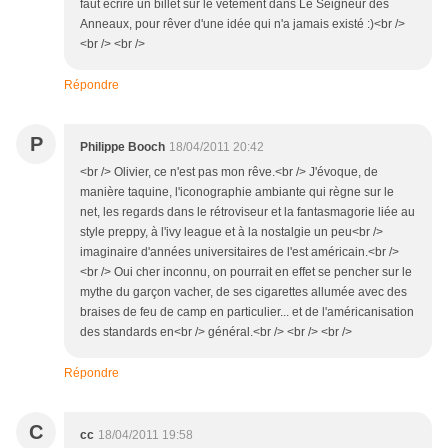
faut écrire un billet sur le vêtement dans Le Seigneur des
Anneaux, pour rêver d'une idée qui n'a jamais existé :)<br />
<br /> <br />
Répondre
P
Philippe Booch
18/04/2011 20:42
<br /> Olivier, ce n'est pas mon rêve.<br /> J'évoque, de
manière taquine, l'iconographie ambiante qui règne sur le
net, les regards dans le rétroviseur et la fantasmagorie liée au
style preppy, à l'ivy league et à la nostalgie un peu<br />
imaginaire d'années universitaires de l'est américain.<br />
<br /> Oui cher inconnu, on pourrait en effet se pencher sur le
mythe du garçon vacher, de ses cigarettes allumée avec des
braises de feu de camp en particulier... et de l'américanisation
des standards en<br /> général.<br /> <br /> <br />
Répondre
C
cc
18/04/2011 19:58