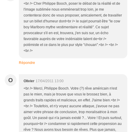
<br /> Cher Philippe Booch, poser le débat de la réalité et de
l'image sublimée nous emmènerait trop loin, je me
contenterai donc de vous proposer, amicalement, de travailler
sur un billet d'humeur dont<br /> le sujet pourrait être "le cow
boy Marlboro mythe vestimentaire et réalité". Ce sujet
provocateur s'il en est, trouvera, j'en suis sur, un écho
favorable auprès de votre indéniable talent de<br />
polémiste et ce dans le plus pur style "chouan".<br /> <br />
<br />
Répondre
O
Olivier
17/04/2011 13:00
<br /> Merci, Philippe Booch. Votre (?) rêve américain n'est
pas le mien, mais je trouve que vous le brossez bien, à
grands traits rapides et malicieux, en effet. J'aime bien.<br />
<br /> Toutefois, et n'y voyez aucune attaque, j'avoue ne pas
aimer votre phrase de conclusion, trop moralisatrice à mon
goût. Un passé qui n'a jamais existé ?... Voire ! Et puis surtout,
pourquoi<br /> condamner si rapidement cette propension au
rêve ? Nous avons tous besoin de rêves. Plus que jamais,