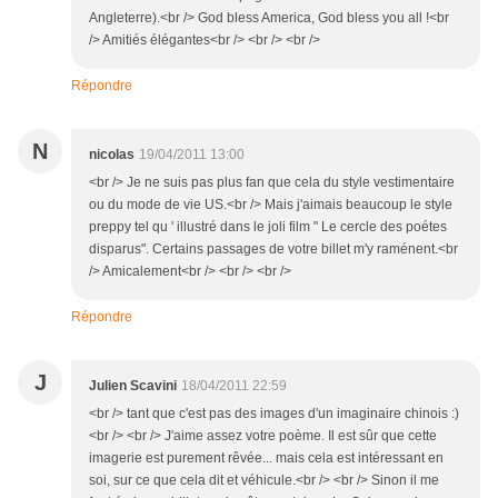
Angleterre).<br /> God bless America, God bless you all !<br
/> Amitiés élégantes<br /> <br /> <br />
Répondre
N
nicolas
19/04/2011 13:00
<br /> Je ne suis pas plus fan que cela du style vestimentaire
ou du mode de vie US.<br /> Mais j'aimais beaucoup le style
preppy tel qu ' illustré dans le joli film " Le cercle des poétes
disparus". Certains passages de votre billet m'y raménent.<br
/> Amicalement<br /> <br /> <br />
Répondre
J
Julien Scavini
18/04/2011 22:59
<br /> tant que c'est pas des images d'un imaginaire chinois :)
<br /> <br /> J'aime assez votre poème. Il est sûr que cette
imagerie est purement rêvée... mais cela est intéressant en
soi, sur ce que cela dit et véhicule.<br /> <br /> Sinon il me