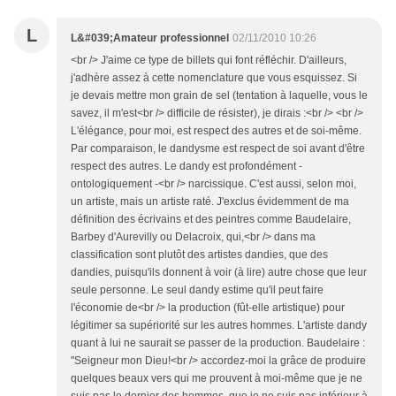
L
L&#039;Amateur professionnel
02/11/2010 10:26
<br /> J'aime ce type de billets qui font réfléchir. D'ailleurs,
j'adhère assez à cette nomenclature que vous esquissez. Si
je devais mettre mon grain de sel (tentation à laquelle, vous le
savez, il m'est<br /> difficile de résister), je dirais :<br /> <br />
L'élégance, pour moi, est respect des autres et de soi-même.
Par comparaison, le dandysme est respect de soi avant d'être
respect des autres. Le dandy est profondément -
ontologiquement -<br /> narcissique. C'est aussi, selon moi,
un artiste, mais un artiste raté. J'exclus évidemment de ma
définition des écrivains et des peintres comme Baudelaire,
Barbey d'Aurevilly ou Delacroix, qui,<br /> dans ma
classification sont plutôt des artistes dandies, que des
dandies, puisqu'ils donnent à voir (à lire) autre chose que leur
seule personne. Le seul dandy estime qu'il peut faire
l'économie de<br /> la production (fût-elle artistique) pour
légitimer sa supériorité sur les autres hommes. L'artiste dandy
quant à lui ne saurait se passer de la production. Baudelaire :
"Seigneur mon Dieu!<br /> accordez-moi la grâce de produire
quelques beaux vers qui me prouvent à moi-même que je ne