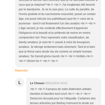
suis pas le dernier des hommes, que je ne suis pas inférieur à
ceux que je méprise!"<br /> <br /> J'ai longtemps été fasciné
par le dandysme. Je ne le suis plus. Le culte du paraître, de
l'ironie gratuite et du narcissisme exacerbé, passé un certain
âge, est aussi ridicule (ou pathétique) que<br /> celui de la
jeunesse - dont il est finalement l'un des avatars.<br /> <br />
L'âge venant, je me contente effectivement d'apprécier
l'élégance et la beauté et je prétends de moins en moins
comprendre l'art. Pour reprendre votre classification, de
dandy amateur, je suis<br /> passé à celui de bourgeois
amateur. Je déroge lentement mais sûrement. Tant et si bien
que je finirai sans doute ma vie comme un simple humain
amateur. Sic transit gloria mundi.<br /> <br /> Amitiés,<br />
<br /> Olivier<br /> <br /> <br />
Répondre
L
Le Chouan
03/11/2010 19:41
<br /> <br /> A propos de votre distinction artistes
dandies et dandies tout court.<br /> <br /> <br />
Delacroix récusait pour lui l’étiquette. Certaines des
tenues arborées par Barbey insinuent le doute sur