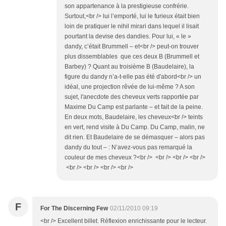
son appartenance à la prestigieuse confrérie.
Surtout,<br /> lui l’emporté, lui le furieux était bien
loin de pratiquer le nihil mirari dans lequel il lisait
pourtant la devise des dandies. Pour lui, « le »
dandy, c’était Brummell – et<br /> peut-on trouver
plus dissemblables que ces deux B (Brummell et
Barbey) ? Quant au troisième B (Baudelaire), la
figure du dandy n’a-t-elle pas été d'abord<br /> un
idéal, une projection rêvée de lui-même ? A son
sujet, l'anecdote des cheveux verts rapportée par
Maxime Du Camp est parlante – et fait de la peine.
En deux mots, Baudelaire, les cheveux<br /> teints
en vert, rend visite à Du Camp. Du Camp, malin, ne
dit rien. Et Baudelaire de se démasquer – alors pas
dandy du tout – : N’avez-vous pas remarqué la
couleur de mes cheveux ?<br /> <br /> <br /> <br />
<br /> <br /> <br /> <br />
F
For The Discerning Few
02/11/2010 09:19
<br /> Excellent billet. Réflexion enrichissante pour le lecteur.