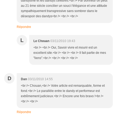
dandysme et les dandys célèbres.<br /> Par bonheur on peut
au 21 ème siècle concilier un souci l'élégance et une attitude
sympathiquement transgressive sans sombrer dans le
désespoir des dandys<br /> <br /> <br />
Répondre
L
Le Chouan
03/11/2010 19:43
<br /> <br /> Oui, Savoir vivre et mourir est un
excellent site.<br /> <br /> <br /> Il fait partie de mes
"liens".<br /> <br /> <br /> <br />
D
Dan
03/11/2010 14:55
<br /> Chouan,<br /> Votre article est remarquable, forme et
fond.<br /> Le parallèle entre le dandy et performeur est
extrêmement judicieux.<br /> Encore une fois bravo !<br />
<br /> <br />
Répondre