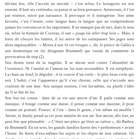
déclare fou, elle l’accule au suicide – c’est selon
.
Le bourgeois est son
ennemi. Il hait ses certitudes, sa panse et sa bien-pensance. Aristocrate, il l’est
par essence, sinon par naissance. Il provoque et il transgresse. Son arme
favorite, c’est l’ironie, cette langue dans la langue que ne comprendront
jamais les convaincus et les importants. Il ne manque pas de tact, dans le sens
où, selon la formule de Cocteau, il sait
« jusqu’où aller trop loin ».
Mais, à
force de côtoyer les limites, il lui arrive de les outrepasser. Ses juges sont
alors impitoyables
: « Menez à son lit cet ivrogne »
, dit le prince de Galles à
son domestique en lui désignant Brummell qui venait de commettre la
provocation de trop (2).
Son destin tient de la tragédie. Il se dresse seul contre l’absurdité de
l’existence. Ni l’amitié ni l’amour ne lui sont secourables. Il est
antiphysis.
La chair, au fond, le dégoûte ; il la couvre d’un voile – le plus beau voile qui
soit. L’habit, c’est l’apparence qu’il s’est choisie, celle qui s’accorde aux
couleurs de son âme. Son unique soutien, c’est lui-même, ou plutôt l’idée
qu’il se fait de lui.
Son but est connu : faire de sa vie une œuvre d’art. Il parle comme une
musique, il bouge comme une danse, il pense comme une maxime, il pose
comme un portrait.
Poseur
, il l’est – dans le genre, c’est même un modèle !
Artiste, le dandy prend sa vie pour matière de son art. Son œuvre, dès lors, ne
peut être que périssable :
« C’était sur place qu’était sa valeur »,
dit Barbey
de Brummell. En un sens, les grands dandies furent des « performeurs » avant
l’heure. Ils firent d’eux-mêmes les sujets et les objets de leur création. Un