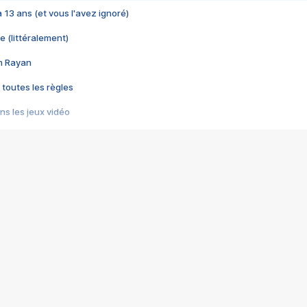
 a 13 ans (et vous l'avez ignoré)
e (littéralement)
im Rayan
 toutes les règles
s les jeux vidéo
us choquant de Rockstar ? - Le scandale BULLY
e plus moche de Steam
du RÊVE tourne au CAUCHEMAR
pendant 8 heures
it… à tort
umiliés par un jeu vidéo
ire - Final Fantasy 8