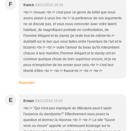
F
franck
03/11/2010 20:16
<br /> chouan,<br /> c'est pour ce genre de billet que nous
avons plaisir à vous lire.<br /> la pertinence de vos arguments
ne se discute pas, et vous nous concocter avec votre talent
habituel, de magnifiques portraits en confrontation, de
l'homme élégant et du dandy (je reste tout de même<br />
dubitatif sur le lien que vous faites entre l'aventure de l'art et le
bizarre).<br /> <br /> outre l'amour du beau qu'ils interprètent
chacun à leur manière,l'homme élégant et le dandy ont en
commun quelque chose de bien supérieur encore, et je ne
peux m'empécher de les envier pour cela,<br /> c'est leur
liberté d'être.<br /> <br /> franck<br /> <br /> <br />
Répondre
E
Erwan
03/11/2010 15:03
<br /> "Qui n'est pas imprégné de littérature peut il saisir
l'essence du dandysme?" Effectivement vous posez la
question et donnez la réponse.<br /> <br /> Le site "Savoir
vivre ou mourir" apporte un intéressant éclairage sur le