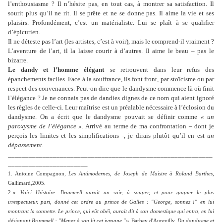
l’enthousiasme ? Il n’hésite pas, en tout cas, à montrer sa satisfaction. Il
sourit plus qu’il ne rit. Il se prête et ne se donne pas. Il aime la vie et ses
plaisirs. Profondément, c’est un matérialiste. Lui se plaît à se qualifier
d’épicurien.
Il ne déteste pas l’art (les artistes, c’est à voir), mais le comprend-il vraiment ?
L’aventure de l’art, il la laisse courir à d’autres. Il aime le beau – pas le
bizarre.
Le dandy et l’homme élégant
se retrouvent dans leur refus des
épanchements faciles. Face à la souffrance, ils font front, par stoïcisme ou par
respect des convenances. Peut-on dire que le dandysme commence là où finit
l’élégance ? Je ne connais pas de dandies dignes de ce nom qui aient ignoré
les règles de celle-ci. Leur maîtrise est un préalable nécessaire à l’éclosion du
dandysme. On a écrit que le dandysme pouvait se définir comme
« un
paroxysme de l’élégance ».
Arrivé au terme de ma confrontation – dont je
perçois les limites et les simplifications -, je dirais plutôt qu’il en est
un
dépassement.
___________________________________________________________
_______________________
1. Antoine Compagnon,
Les Antimodernes, de Joseph de Maistre à Roland Barthes,
Gallimard,2005.
«
2.
Voici l'histoire. Brummell aurait un soir, à souper, et pour gagner le plus
irrespectueux pari, donné cet ordre au prince de Galles : "George, sonnez !" en lui
montrant la sonnette. Le prince, qui eût obéi, aurait dit à son domestique qui entra, en lui
»
désignant Brummell : "Menez à son lit cet ivrogne."
Barbey d'Aurevilly,
Du dandysme et