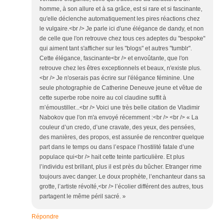
homme, à son allure et à sa grâce, est si rare et si fascinante,
qu'elle déclenche automatiquement les pires réactions chez
le vulgaire.<br /> Je parle ici d'une élégance de dandy, et non
de celle que l'on retrouve chez tous ces adeptes du "bespoke"
qui aiment tant s'afficher sur les "blogs" et autres "tumblr".
Cette élégance, fascinante<br /> et envoûtante, que l'on
retrouve chez les êtres exceptionnels et beaux, n'existe plus.
<br /> Je n'oserais pas écrire sur l'élégance féminine. Une
seule photographie de Catherine Deneuve jeune et vêtue de
cette superbe robe noire au col claudine suffit à
m’émoustiller...<br /> Voici une très belle citation de Vladimir
Nabokov que l'on m'a envoyé récemment :<br /> <br /> « La
couleur d’un credo, d’une cravate, des yeux, des pensées,
des manières, des propos, est assurée de rencontrer quelque
part dans le temps ou dans l’espace l’hostilité fatale d’une
populace qui<br /> hait cette teinte particulière. Et plus
l’individu est brillant, plus il est près du bûcher. Etranger rime
toujours avec danger. Le doux prophète, l’enchanteur dans sa
grotte, l’artiste révolté,<br /> l’écolier différent des autres, tous
partagent le même péril sacré. »
Répondre