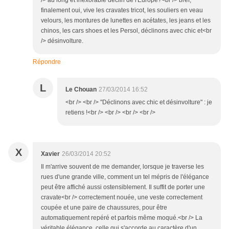
/> au long et inexorable déclin de l'Europe?<br /> bref,
finalement oui, vive les cravates tricot, les souliers en veau
velours, les montures de lunettes en acétates, les jeans et les
chinos, les cars shoes et les Persol, déclinons avec chic et<br
/> désinvolture.
Répondre
L
Le Chouan
27/03/2014 16:52
<br /> <br /> "Déclinons avec chic et désinvolture" : je
retiens !<br /> <br /> <br /> <br />
X
Xavier
26/03/2014 20:52
Il m'arrive souvent de me demander, lorsque je traverse les
rues d'une grande ville, comment un tel mépris de l'élégance
peut être affiché aussi ostensiblement. Il suffit de porter une
cravate<br /> correctement nouée, une veste correctement
coupée et une paire de chaussures, pour être
automatiquement repéré et parfois même moqué.<br /> La
véritable élégance, celle qui s'accorde au caractère d'un