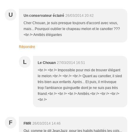
U
Un conservateur éclairé
26/03/2014 20:42
Cher Chouan, je suis presque toujours d'accord avec vous,
mais... Pourquoi oublier le chapeau melon et le canotier ???
<br /> Amitiés élégantes
Répondre
L
Le Chouan
27/03/2014 16:51
<br /> <br /> Impossible pour moi de trouver élégant
le melon.<br /> <br /> <br /> Quant au canotier, il sied
très bien aux enfants. Après... Et puis, il m'évoque
trop l'ambiance guinguette dont je ne suis pas très
friand.<br /> <br /> <br /> Amitiés.<br /> <br /> <br />
<br />
F
FMR
26/03/2014 14:46
Oui, comme le dit JeanJazz, pour les habits habillés les cols...