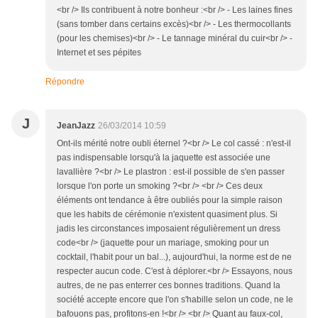
<br /> Ils contribuent à notre bonheur :<br /> - Les laines fines
(sans tomber dans certains excès)<br /> - Les thermocollants
(pour les chemises)<br /> - Le tannage minéral du cuir<br /> -
Internet et ses pépites
Répondre
J
JeanJazz
26/03/2014 10:59
Ont-ils mérité notre oubli éternel ?<br /> Le col cassé : n'est-il
pas indispensable lorsqu'à la jaquette est associée une
lavallière ?<br /> Le plastron : est-il possible de s'en passer
lorsque l'on porte un smoking ?<br /> <br /> Ces deux
éléments ont tendance à être oubliés pour la simple raison
que les habits de cérémonie n'existent quasiment plus. Si
jadis les circonstances imposaient régulièrement un dress
code<br /> (jaquette pour un mariage, smoking pour un
cocktail, l'habit pour un bal...), aujourd'hui, la norme est de ne
respecter aucun code. C'est à déplorer.<br /> Essayons, nous
autres, de ne pas enterrer ces bonnes traditions. Quand la
société accepte encore que l'on s'habille selon un code, ne le
bafouons pas, profitons-en !<br /> <br /> Quant au faux-col,