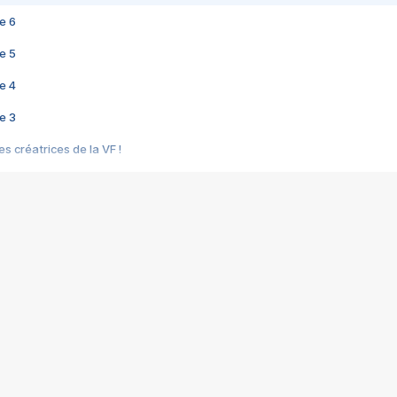
e 6
e 5
e 4
e 3
s créatrices de la VF !
e 2
e 1
e Mektoub My Love arrive enfin ! Rencontre avec Shaïn Boumedine et Sal
i : après Toni en famille
elle réalise le bouleversant Dites lui que je l'aime
ais ! Rencontre autour de Vie privée de Rebecca Zlotowski
 de Marguerite, Grave... Rencontre avec Ella Rumpf