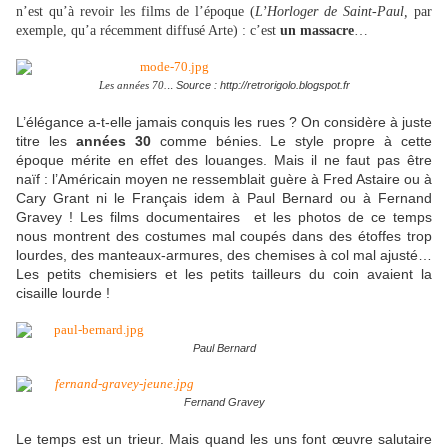
n’est qu’à revoir les films de l’époque (
L’Horloger de Saint-Paul,
par
exemple, qu’a récemment diffusé Arte) : c’est
un massacre
…
..
Source : http://retrorigolo.blogspot.fr
Les années 70.
L’élégance a-t-elle jamais conquis les rues ? On considère à juste
titre les
années 30
comme bénies. Le style propre à cette
époque mérite en effet des louanges. Mais il ne faut pas être
naïf : l’Américain moyen ne ressemblait guère à Fred Astaire ou à
Cary Grant ni le Français idem à Paul Bernard ou à Fernand
Gravey ! Les films documentaires et les photos de ce temps
nous montrent des costumes mal coupés dans des étoffes trop
lourdes, des manteaux-armures, des chemises à col mal ajusté…
Les petits chemisiers et les petits tailleurs du coin avaient la
cisaille lourde !
Paul Bernard
Fernand Gravey
Le temps est un trieur. Mais quand les uns font œuvre salutaire