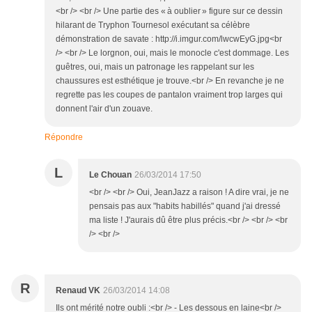
<br /> <br /> Une partie des « à oublier » figure sur ce dessin
hilarant de Tryphon Tournesol exécutant sa célèbre
démonstration de savate : http://i.imgur.com/lwcwEyG.jpg<br
/> <br /> Le lorgnon, oui, mais le monocle c'est dommage. Les
guêtres, oui, mais un patronage les rappelant sur les
chaussures est esthétique je trouve.<br /> En revanche je ne
regrette pas les coupes de pantalon vraiment trop larges qui
donnent l'air d'un zouave.
Répondre
L
Le Chouan
26/03/2014 17:50
<br /> <br /> Oui, JeanJazz a raison ! A dire vrai, je ne
pensais pas aux "habits habillés" quand j'ai dressé
ma liste ! J'aurais dû être plus précis.<br /> <br /> <br
/> <br />
R
Renaud VK
26/03/2014 14:08
Ils ont mérité notre oubli :<br /> - Les dessous en laine<br />